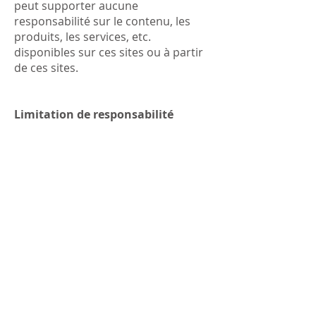
peut supporter aucune
responsabilité sur le contenu, les
produits, les services, etc.
disponibles sur ces sites ou à partir
de ces sites.
Limitation de responsabilité
L’utilisateur utilise le site à ses seuls
risques. En aucun cas, les Docteurs
Paul MENGUY et Christophe
CAZERES ne pourront être tenus
responsables des dommages directs
ou indirects, et notamment
préjudice matériel, perte de données
ou de programme, préjudice
financier, résultant de l’accès ou de
l’utilisation de ce site ou de tous
sites qui lui sont liés.