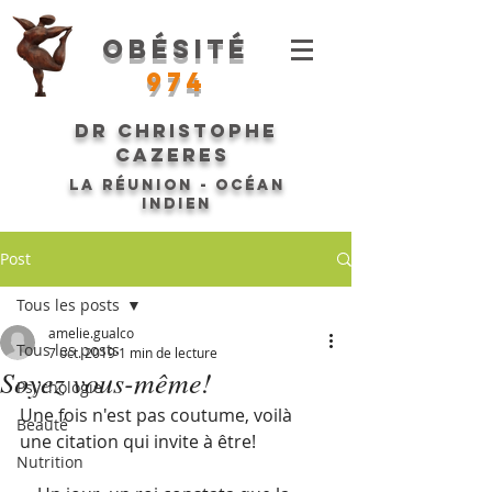
Obésité
974
Dr Christophe
CAZERES
La Réunion - Océan
Indien
Post
Tous les posts
amelie.gualco
Tous les posts
7 oct. 2019
1 min de lecture
Soyez vous-même!
Psychologie
Une fois n'est pas coutume, voilà 
Beauté
une citation qui invite à être! 
Nutrition