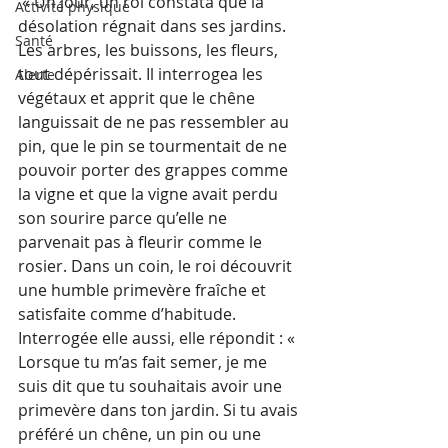
 « Un jour, un roi constata que la 
Activité physique
désolation régnait dans ses jardins. 
Santé
Les arbres, les buissons, les fleurs, 
tout dépérissait. Il interrogea les 
Alerte
végétaux et apprit que le chêne 
languissait de ne pas ressembler au 
pin, que le pin se tourmentait de ne 
pouvoir porter des grappes comme 
la vigne et que la vigne avait perdu 
son sourire parce qu’elle ne 
parvenait pas à fleurir comme le 
rosier. Dans un coin, le roi découvrit 
une humble primevère fraîche et 
satisfaite comme d’habitude. 
Interrogée elle aussi, elle répondit : « 
Lorsque tu m’as fait semer, je me 
suis dit que tu souhaitais avoir une 
primevère dans ton jardin. Si tu avais 
préféré un chêne, un pin ou une 